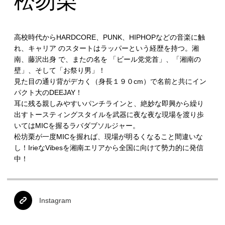
松芴栗
高校時代からHARDCORE、PUNK、HIPHOPなどの音楽に触
れ、キャリア のスタートはラッパーという経歴を持つ。湘
南、藤沢出身 で、またの名を 「ビール党党首」、「湘南の
壁」、そして「お祭り男」！
見た目の通り背がデカく（身長１９０cm）で名前と共にイン
パクト大のDEEJAY！
耳に残る親しみやすいパンチラインと、絶妙な即興から繰り
出すトースティングスタイルを武器に夜な夜な現場を渡り歩
いてはMICを握るラバダブソルジャー。
松坊栗が一度MICを握れば、現場が明るくなること間違いな
し！IrieなVibesを湘南エリアから全国に向けて勢力的に発信
中！
Instagram