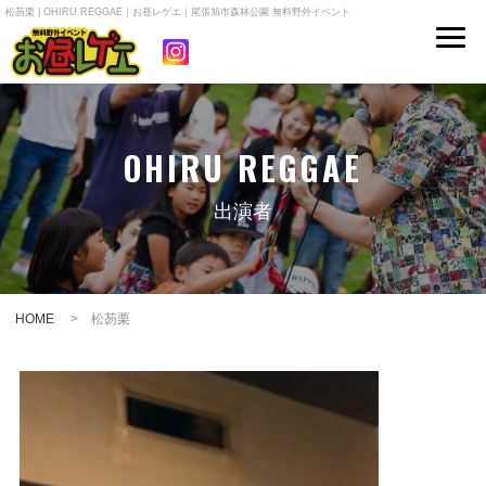
松芴栗 | OHIRU REGGAE｜お昼レゲエ｜尾張旭市森林公園 無料野外イベント
OHIRU REGGAE
出演者
HOME
> 松芴栗