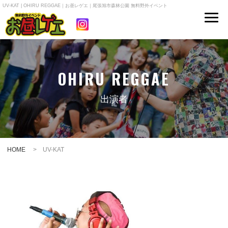
UV-KAT | OHIRU REGGAE｜お昼レゲエ｜尾張旭市森林公園 無料野外イベント
OHIRU REGGAE
出演者
HOME
> UV-KAT